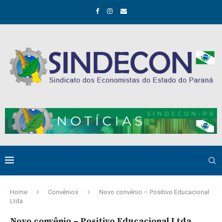
Home
Convênios
Novo convênio – Positivo Educacional
Ltda
Novo convênio – Positivo Educacional Ltda