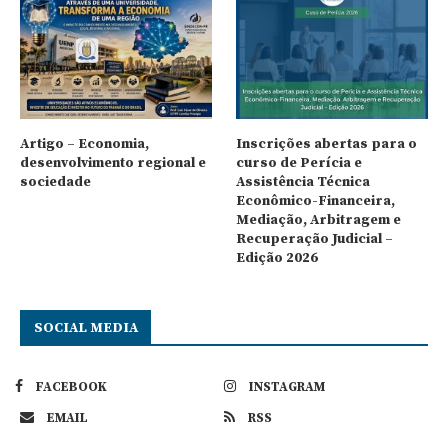
Artigo – Economia,
Inscrições abertas para o
desenvolvimento regional e
curso de Perícia e
sociedade
Assistência Técnica
Econômico-Financeira,
Mediação, Arbitragem e
Recuperação Judicial –
Edição 2026
SOCIAL MEDIA
FACEBOOK
INSTAGRAM
EMAIL
RSS