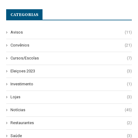
CATEGORIAS
Avisos
(11)
Convênios
(21)
Cursos/Escolas
(7)
Eleiçoes 2023
(3)
Investimento
(1)
Lojas
(3)
Notícias
(45)
Restaurantes
(2)
Saúde
(3)