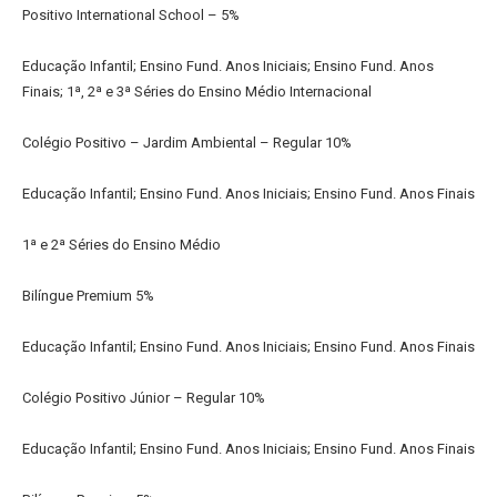
Positivo International School – 5%
Educação Infantil; Ensino Fund. Anos Iniciais; Ensino Fund. Anos
Finais; 1ª, 2ª e 3ª Séries do Ensino Médio Internacional
Colégio Positivo – Jardim Ambiental – Regular 10%
Educação Infantil; Ensino Fund. Anos Iniciais; Ensino Fund. Anos Finais
1ª e 2ª Séries do Ensino Médio
Bilíngue Premium 5%
Educação Infantil; Ensino Fund. Anos Iniciais; Ensino Fund. Anos Finais
Colégio Positivo Júnior – Regular 10%
Educação Infantil; Ensino Fund. Anos Iniciais; Ensino Fund. Anos Finais